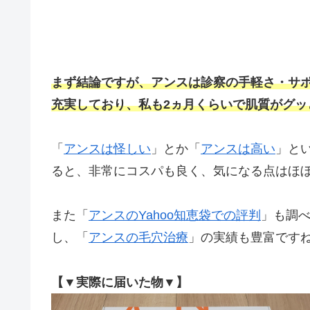
まず結論ですが、アンスは診察の手軽さ・サ
充実しており、私も2ヵ月くらいで肌質がグッ
「
アンスは怪しい
」とか「
アンスは高い
」と
ると、非常にコスパも良く、気になる点はほ
また「
アンスのYahoo知恵袋での評判
」も調
し、「
アンスの毛穴治療
」の実績も豊富です
【▼実際に届いた物▼】