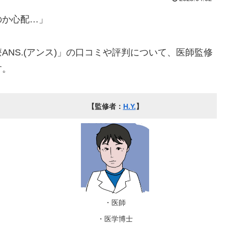
のか心配…」
NS.(アンス)」の口コミや評判について、医師監修
す。
【監修者：
H.Y.
】
・医師
・医学博士